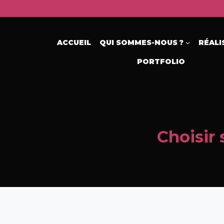
Aller
au
contenu
ACCUEIL
QUI SOMMES-NOUS ?
RÉALI
PORTFOLIO
Choisir 