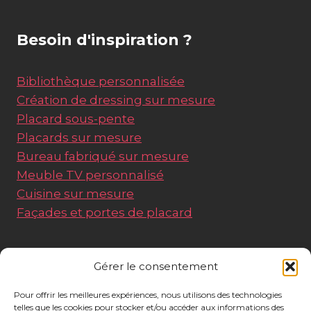
Besoin d'inspiration ?
Bibliothèque personnalisée
Création de dressing sur mesure
Placard sous-pente
Placards sur mesure
Bureau fabriqué sur mesure
Meuble TV personnalisé
Cuisine sur mesure
Façades et portes de placard
Liens utiles
Gérer le consentement
Pour offrir les meilleures expériences, nous utilisons des technologies
A propos
telles que les cookies pour stocker et/ou accéder aux informations des