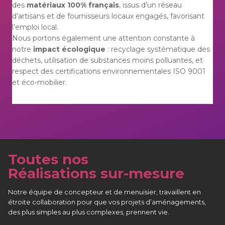
des
matériaux 100% français
, issus d’un réseau
d’artisans et de fournisseurs locaux engagés, favorisant
l’emploi local.
Nous portons également une attention constante à
notre
impact écologique
: recyclage systématique des
déchets, utilisation de substances moins polluantes, et
respect des certifications environnementales ISO 9001
et éco-mobilier.
Toutes nos
Réalisations sur-mesure
Notre équipe de concepteur et de menuisier, travaillent en
étroite collaboration pour que vos projets d’aménagements,
des plus simples au plus complexes, prennent vie.