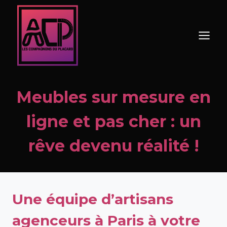
Aller
au
contenu
Meubles sur mesure en
ligne et pas cher : un
rêve devenu réalité !
Une équipe d’artisans
agenceurs à Paris à votre