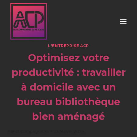
Aller
au
contenu
L'ENTREPRISE ACP
Optimisez votre
productivité : travailler
à domicile avec un
bureau bibliothèque
bien aménagé
Par
ct-compagnons
13 février 2024