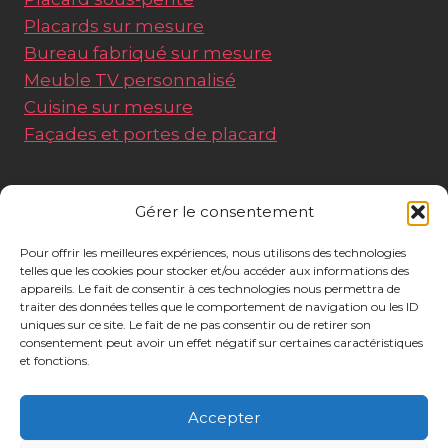
Placards sur mesure
Bureau fabriqué sur mesure
Meuble TV personnalisé
Cuisine sur mesure
Façades et portes de placard
Liens utiles
Gérer le consentement
Pour offrir les meilleures expériences, nous utilisons des technologies
A propos
telles que les cookies pour stocker et/ou accéder aux informations des
appareils. Le fait de consentir à ces technologies nous permettra de
Nos réalisations
traiter des données telles que le comportement de navigation ou les ID
Charte d'engagements
uniques sur ce site. Le fait de ne pas consentir ou de retirer son
consentement peut avoir un effet négatif sur certaines caractéristiques
Blog
et fonctions.
Showroom
Accepter