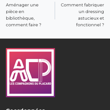
Aménager une
Comment fabriquer
de
pièce en
un dressing
l’article
bibliothèque,
astucieux et
comment faire ?
fonctionnel ?