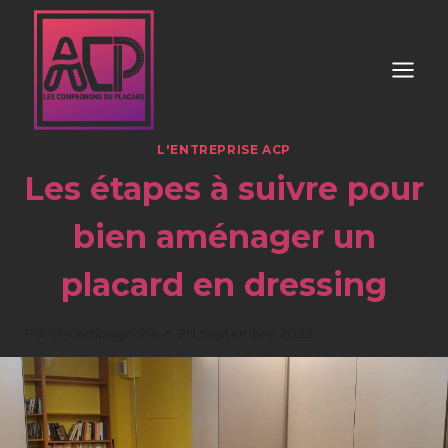
Aller
au
contenu
L'ENTREPRISE ACP
Les étapes à suivre pour
bien aménager un
placard en dressing
Par
ct-compagnons
20 septembre 2022