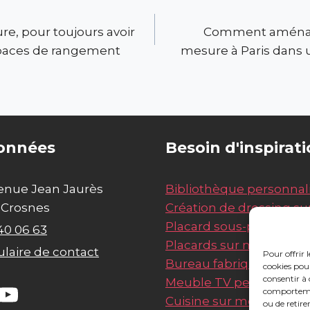
re, pour toujours avoir
Comment aménage
paces de rangement
mesure à Paris dans u
onnées
Besoin d'inspirati
venue Jean Jaurès
Bibliothèque personnal
 Crosnes
Création de dressing s
Placard sous-pente
40 06 63
Placards sur mesure
laire de contact
Pour offrir 
Bureau fabriqué sur m
cookies pour
consentir à 
Meuble TV personnalis
ebook
YouTube
comportement
Cuisine sur mesure
ou de retire