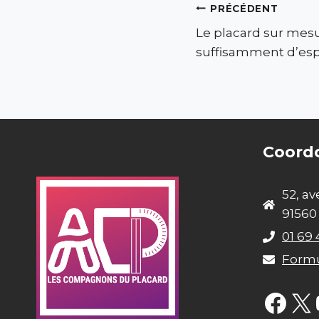
Navigation
PRÉCÉDENT
Le placard sur mesu
de
suffisamment d’es
l’article
Coord
52, a
91560
01 69 
Formu
Fac
X