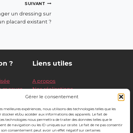
SUIVANT
r un dressing sur
n placard existant ?
on ?
Liens utiles
isée
A propos
ur mesure
Nos réalisations
Gérer le consentement
Charte d'engagements
Blog
les meilleures expériences, nous utilisons des technologies telles que les
esure
Showroom
 stocker et/ou accéder aux informations des appareils. Le fait de
ces technologies nous permettra de traiter des données telles que le
é
 de navigation ou les ID uniques sur ce site. Le fait de ne pas consentir
r son consentement peut avoir un effet négatif sur certaines