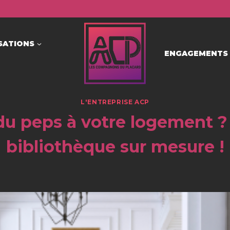
SATIONS
ENGAGEMENTS
L'ENTREPRISE ACP
du peps à votre logement 
bibliothèque sur mesure !