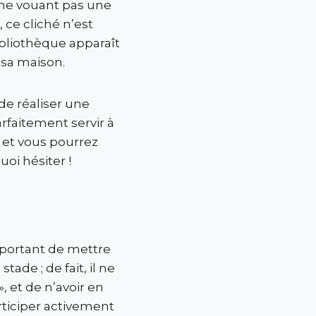
s ne vouant pas une
 ce cliché n’est
ibliothèque apparaît
sa maison.
de réaliser une
rfaitement servir à
 et vous pourrez
oi hésiter !
mportant de mettre
ade ; de fait, il ne
, et de n’avoir en
articiper activement