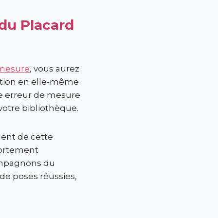
 du Placard
-mesure
, vous aurez
lation en elle-même
le erreur de mesure
votre bibliothèque.
ent de cette
 fortement
Compagnons du
de poses réussies,